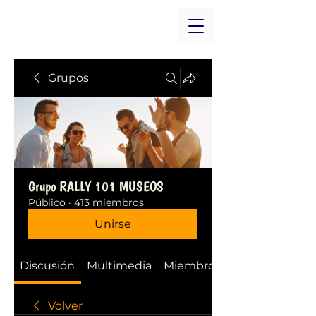
Grupos
Grupo RALLY 101 MUSEOS
Público
·
413 miembros
Unirse
Discusión
Multimedia
Miembros
Volver