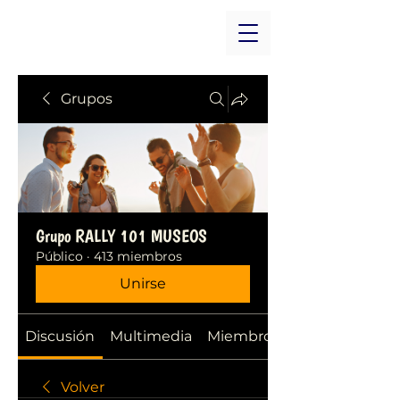
Grupos
Grupo RALLY 101 MUSEOS
Público
·
413 miembros
Unirse
Discusión
Multimedia
Miembros
Volver