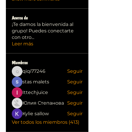
Acerca de
¡Te damos la bienvenida al
grupo! Puedes conectarte
con otro
...
Leer más
Miembros
qiqi77246
Seguir
qiqi77246
stas malets
Seguir
Ittechjuice
Seguir
Юлия Степанова
Seguir
Kylie sallow
Seguir
Ver todos los miembros (413)