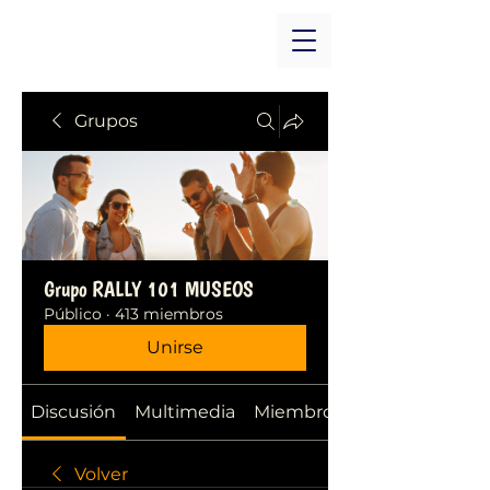
Grupos
Grupo RALLY 101 MUSEOS
Público
·
413 miembros
Unirse
Discusión
Multimedia
Miembros
Volver