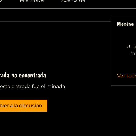
a
Miembros
Acerca de
Miembros
Una
mi
rada no encontrada
Ver tod
esta entrada fue eliminada
lver a la discusión