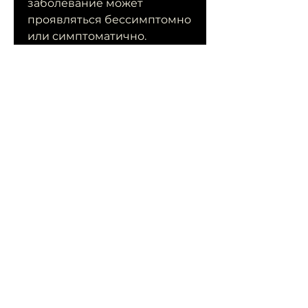
заболевание может 
проявляться бессимптомно 
или симптоматично. 
Диагностика может быть 
выполнена с помощью 
различных исследований. 
Лечение направлено на 
снижение симптомов и 
поддержание функции 
почек. Профилактика 
состоит в избежании 
рождения ребенка с этим 
заболеванием., 
настоятельно 
рекомендуется обратиться 
к генетическому 
консультанту 
Смотрите статьи по теме 
ПОЛИКИСТОЗ В ПОЧКАХ 