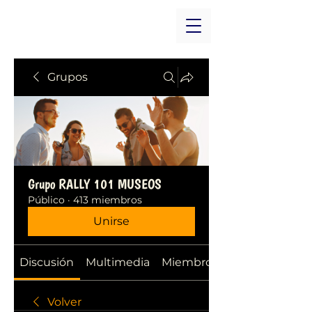
Grupos
Grupo RALLY 101 MUSEOS
Público
·
413 miembros
Unirse
Discusión
Multimedia
Miembros
Volver