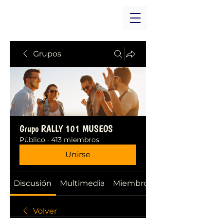
Grupos
Grupo RALLY 101 MUSEOS
Público
·
413 miembros
Unirse
Discusión
Multimedia
Miembros
Volver