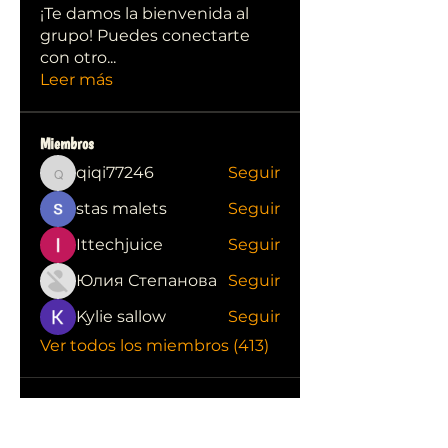
¡Te damos la bienvenida al
grupo! Puedes conectarte
con otro
...
Leer más
Miembros
qiqi77246
Seguir
qiqi77246
stas malets
Seguir
Ittechjuice
Seguir
Юлия Степанова
Seguir
Kylie sallow
Seguir
Ver todos los miembros (413)