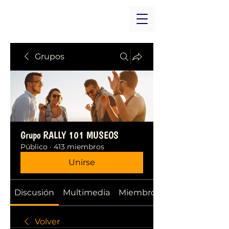
Grupos
Grupo RALLY 101 MUSEOS
Público
·
413 miembros
Unirse
Discusión
Multimedia
Miembros
Volver