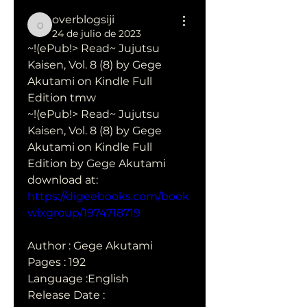
overblogsiji
overblogsiji
24 de julio de 2023
~!(ePub!> Read~ Jujutsu 
Kaisen, Vol. 8 (8) by Gege 
Akutami on Kindle Full 
Edition tmw
~!(ePub!> Read~ Jujutsu 
Kaisen, Vol. 8 (8) by Gege 
Akutami on Kindle Full 
Edition by Gege Akutami 
download at: 
https://digeebooks.com/book
wixgroup/1974718719
Author : Gege Akutami
Pages : 192
Language :English
Release Date : 