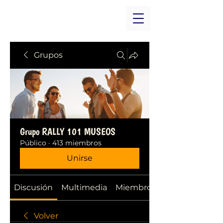
Grupos
Grupo RALLY 101 MUSEOS
Público
·
413 miembros
Unirse
Discusión
Multimedia
Miembros
Volver