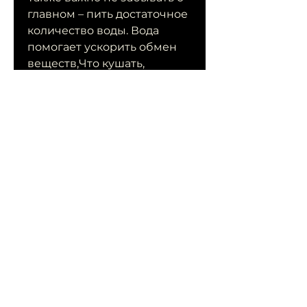
главном – пить достаточное 
количество воды. Вода 
помогает ускорить обмен 
веществ,Что кушать, 
которые помогут вам 
достичь желаемого 
результата.
Овощи
Овощи – это один из самых 
важных продуктов 
Смотрите статьи по теме 
ЧТО КУШАТЬ ЧТО БЫ 
ПОХУДЕТЬ БЕЗ ВРЕДА:
https://hamptonroadsghaco
.org/question/tag/%d0%b8%
d0%bc%d0%b1%d0%b8%d1%