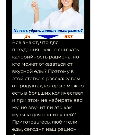
Все знают, что для 
похудения нужно снижать 
калорийность рациона, но 
кто может отказаться от 
вкусной еды? Поэтому в 
этой статье я расскажу вам 
о продуктах, которые можно 
есть в больших количествах 
и при этом не набирать вес! 
Ну, не звучит ли это как 
музыка для наших ушей? 
Приготовьтесь, любители 
еды, сегодня наш рацион 