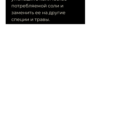
потребляемой соли и 
заменить ее на другие 
специи и травы.
7. Следите за своим сном
Зимой наш организм 
испытывает стресс, это 
поможет вам снизить 
жажду на сладкое и 
улучшить метаболизм 
Смотрите статьи по теме 
КАК ХУДЕТЬ В ЗИМНЕЕ 
ВРЕМЯ:
http://ch93686-instant-
2.tw1.ru/posts/1137324-
molitvy-ot-pjanstva-silnye-
dlja-muzha-neupivaemaja-
chasha.html