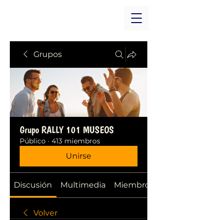
Grupos
Grupo RALLY 101 MUSEOS
Público
·
413 miembros
Unirse
Discusión
Multimedia
Miembros
Volver