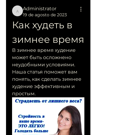
Administrator
Administrator
19 de agosto de 2023
Как худеть в 
зимнее время
В зимнее время худение 
может быть осложнено 
неудобными условиями. 
Наша статья поможет вам 
понять, как сделать зимнее 
худение эффективным и 
простым.