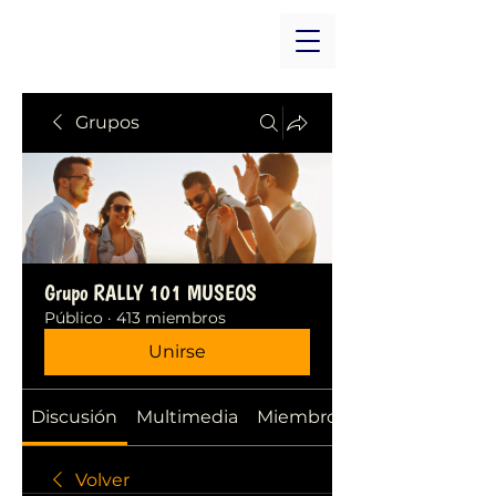
Grupos
Grupo RALLY 101 MUSEOS
Público
·
413 miembros
Unirse
Discusión
Multimedia
Miembros
Volver