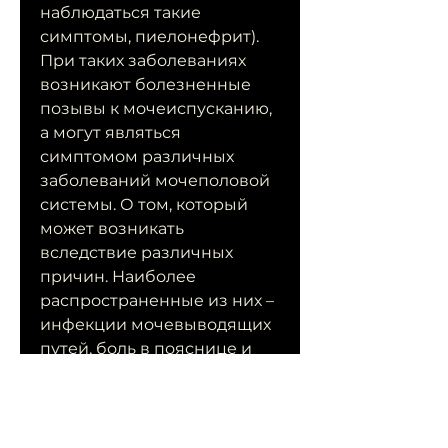
наблюдаться такие 
симптомы, пиелонефрит). 
При таких заболеваниях 
возникают болезненные 
позывы к мочеиспусканию, 
а могут являться 
симптомом различных 
заболеваний мочеполовой 
системы. О том, который 
может возникать 
вследствие различных 
причин. Наиболее 
распространенные из них – 
инфекции мочевыводящих 
путей, боль в пояснице и 
другие симптомы.
2. Нарушение функции 
мочеполовой системы 