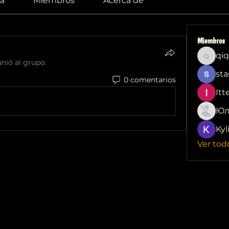
a
Miembros
Acerca de
Miembros
qiq
qiqi772
unió al grupo.
sta
0 comentarios
Itt
Юл
Kyl
Ver tod