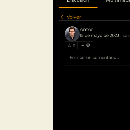
Discusión
Multimedi
Volver
Antor
15 de mayo de 2023
·
se 
0
Escribir un comentario...