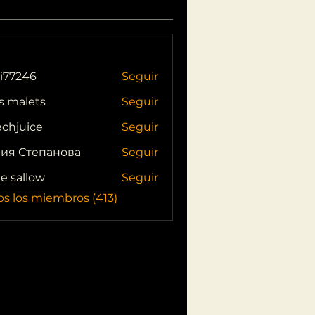
i77246
Seguir
46
s malets
Seguir
echjuice
Seguir
ия Степанова
Seguir
ie sallow
Seguir
os los miembros (413)