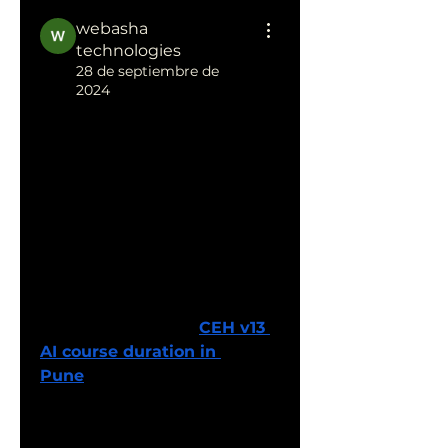
webasha
technologies
28 de septiembre de
2024
Learn about the 
Comprehensive CEH v13 AI 
Course Duration in Pune
Are you searching for the 
CEH v13 AI course in Pune? 
The course duration is a 
crucial factor to consider 
when planning your training. 
Understanding the 
CEH v13 
AI course duration in 
Pune
 will help you prepare 
your schedule and allocate 
the appropriate time for 
training. To find one that best 