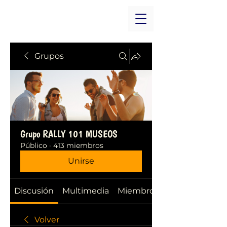
Grupos
Grupo RALLY 101 MUSEOS
Público
·
413 miembros
Unirse
Discusión
Multimedia
Miembros
Volver