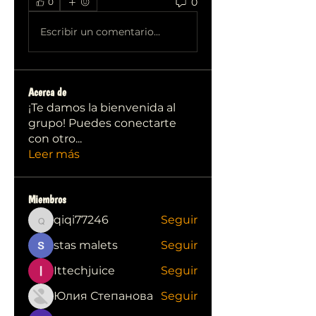
0
0
Escribir un comentario...
Acerca de
¡Te damos la bienvenida al
grupo! Puedes conectarte
con otro
...
Leer más
Miembros
qiqi77246
Seguir
qiqi77246
stas malets
Seguir
Ittechjuice
Seguir
Юлия Степанова
Seguir