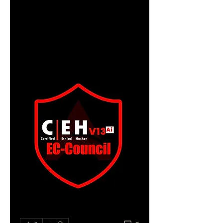
fits your schedule and 
learning goals it's essential to 
inquire about the course 
duration from various training 
providers.