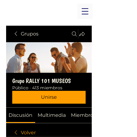
Grupos
Grupo RALLY 101 MUSEOS
Público
·
413 miembros
Unirse
Discusión
Multimedia
Miembros
Volver