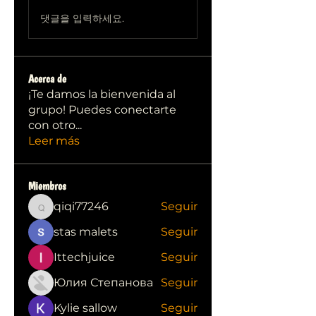
댓글을 입력하세요.
Acerca de
¡Te damos la bienvenida al
grupo! Puedes conectarte
con otro
...
Leer más
Miembros
qiqi77246
Seguir
qiqi77246
stas malets
Seguir
Ittechjuice
Seguir
Юлия Степанова
Seguir
Kylie sallow
Seguir