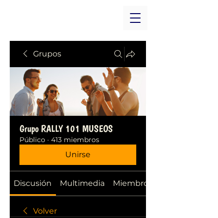
Grupos
Grupo RALLY 101 MUSEOS
Público
·
413 miembros
Unirse
Discusión
Multimedia
Miembros
Volver