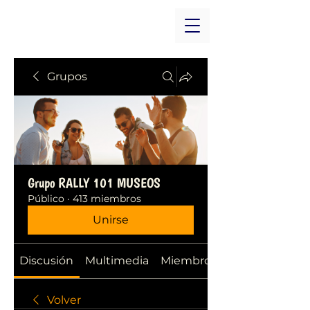
Grupos
Grupo RALLY 101 MUSEOS
Público
·
413 miembros
Unirse
Discusión
Multimedia
Miembros
Volver