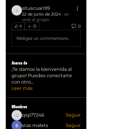
situscuan99
situscuan99
22 de junio de 2024
·
se
unió al grupo.
0
0
Rédigez un commentaire...
Acerca de
¡Te damos la bienvenida al
grupo! Puedes conectarte
con otro
...
Leer más
Miembros
qiqi77246
Seguir
qiqi77246
stas malets
Seguir