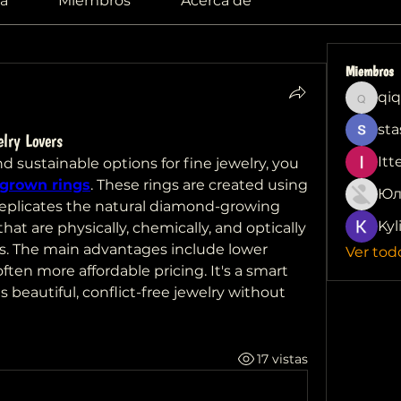
a
Miembros
Acerca de
Miembros
qiq
qiqi772
sta
lry Lovers
Itt
d sustainable options for fine jewelry, you 
 grown rings
. These rings are created using 
Юл
eplicates the natural diamond-growing 
Kyl
hat are physically, chemically, and optically 
. The main advantages include lower 
Ver tod
en more affordable pricing. It's a smart 
beautiful, conflict-free jewelry without 
17 vistas