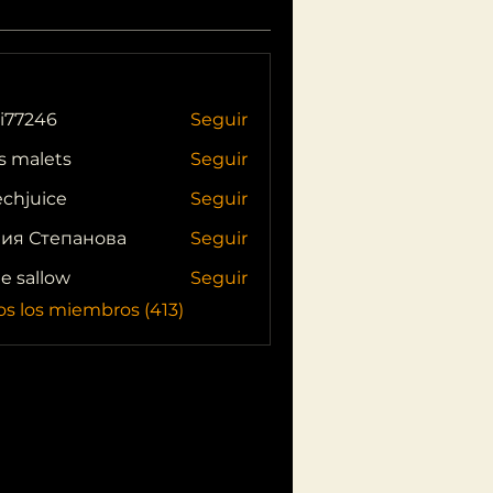
i77246
Seguir
46
s malets
Seguir
echjuice
Seguir
ия Степанова
Seguir
ie sallow
Seguir
os los miembros (413)