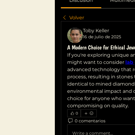
Discusión
Multimedi
Volver
Toby Keller
16 de julio de 2025
A Modern Choice for Ethical Jewe
If you're exploring unique an
might want to consider 
lab
advanced technology that r
process, resulting in stones t
identical to mined diamonds
environmental impact and oft
choice for anyone who wants 
compromising on quality.
0
0 comentarios
Write a comment...