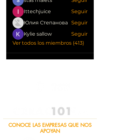
stas malets
Seguir
Ittechjuice
Seguir
Юлия Степанова
Seguir
Kylie sallow
Seguir
Ver todos los miembros (413)
CONOCE LAS EMPRESAS QUE NOS
APOYAN