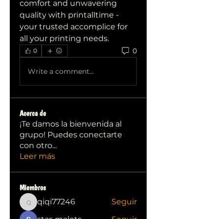
comfort and unwavering 
quality with printalltime - 
your trusted accomplice for 
all your printing needs.
0
0
Write a comment...
Acerca de
¡Te damos la bienvenida al
grupo! Puedes conectarte
con otro
...
Leer más
Miembros
qiqi77246
Seguir
qiqi77246