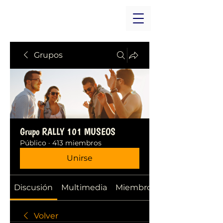
Grupos
Grupo RALLY 101 MUSEOS
Público
·
413 miembros
Unirse
Discusión
Multimedia
Miembros
Volver