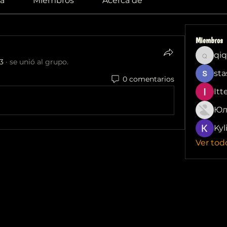
a
Miembros
Acerca de
Miembros
qiq
qiqi772
3
·
se unió al grupo.
sta
0 comentarios
Itt
Юл
Kyl
Ver tod