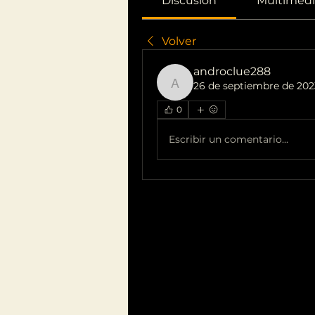
Discusión
Multimedi
Volver
androclue288
26 de septiembre de 202
androclue288
0
Escribir un comentario...