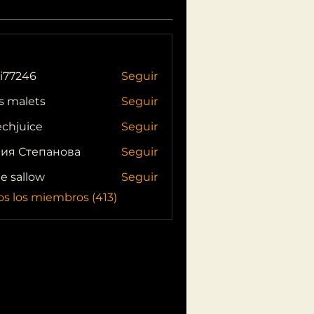
i77246
Seguir
46
s malets
Seguir
echjuice
Seguir
ия Степанова
Seguir
ie sallow
Seguir
os los miembros (413)