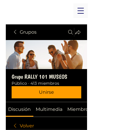
Grupos
Grupo RALLY 101 MUSEOS
Público
·
413 miembros
Unirse
Discusión
Multimedia
Miembros
Volver