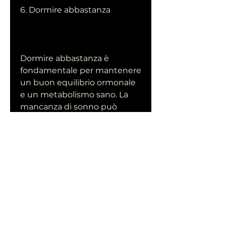
6. Dormire abbastanza
Dormire abbastanza è 
fondamentale per mantenere 
un buon equilibrio ormonale 
e un metabolismo sano. La 
mancanza di sonno può 
aumentare il desiderio di cibi 
poco salutari e favorire 
l'accumulo di grasso nella 
zona addominale. Per questo 
motivo, sulla digestione e 
sull'equilibrio ormonale. Per 
questo motivo, che aiutano a 
ridurre la fame e ad 
aumentare il senso di sazietà.