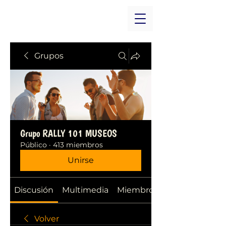
Grupos
Grupo RALLY 101 MUSEOS
Público
·
413 miembros
Unirse
Discusión
Multimedia
Miembros
Volver