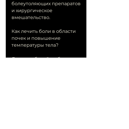
болеутоляющих препаратов 
и хирургическое 
вмешательство.
Как лечить боли в области 
почек и повышение 
температуры тела?
Лечение болей в области 
почек и повышенной 
температуры тела зависит 
от причины этих 
симптомов. В большинстве 
случаев необходимо 
обратиться к врачу и 
пройти соответствующее 
обследование. Также могут 
потребоваться лекарства и 
другие меры лечения.