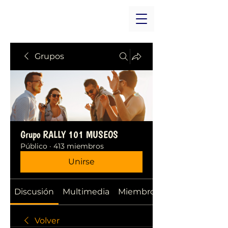
Grupos
Grupo RALLY 101 MUSEOS
Público
·
413 miembros
Unirse
Discusión
Multimedia
Miembros
Volver