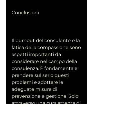
Conclusioni
Il burnout del consulente e la 
fatica della compassione sono 
aspetti importanti da 
considerare nel campo della 
consulenza. È fondamentale 
prendere sul serio questi 
problemi e adottare le 
adeguate misure di 
prevenzione e gestione. Solo 
attraverso una cura attenta di 
sé stessi, ansia e depressione. 
Il burnout può anche 
manifestarsi con sintomi fisici 