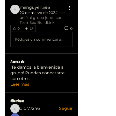
miinguyen396
miinguyen396
20 de marzo de 2024
·
se
unió al grupo junto con
TeamSeo BuildLink
.
0
0
Rédigez un commentaire...
Acerca de
¡Te damos la bienvenida al
grupo! Puedes conectarte
con otro
...
Leer más
Miembros
qiqi77246
Seguir
qiqi77246