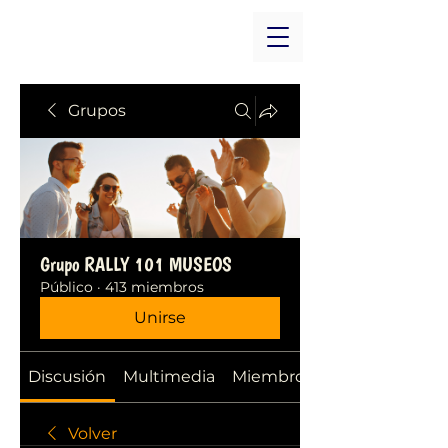
Grupos
Grupo RALLY 101 MUSEOS
Público
·
413 miembros
Unirse
Discusión
Multimedia
Miembros
Volver