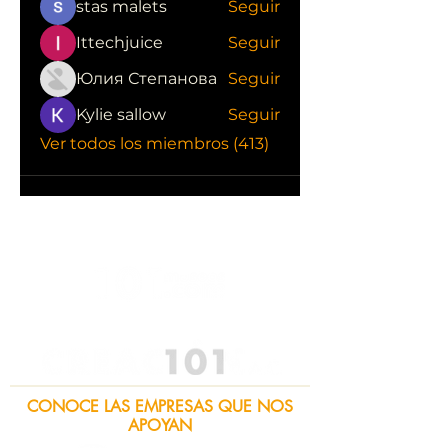
stas malets
Seguir
Ittechjuice
Seguir
Юлия Степанова
Seguir
Kylie sallow
Seguir
Ver todos los miembros (413)
CONOCE LAS EMPRESAS QUE NOS
APOYAN