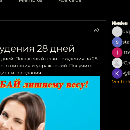
a
Miembros
Acerca de
Miembros
qiq
qiqi772
sta
удения 28 дней
Itt
 дней. Пошаговый план похудения за 28 
Юл
ого питания и упражнений. Получите 
диет и голодания.
Kyl
Ver tod