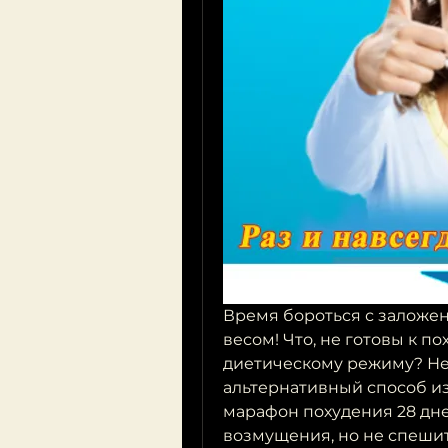
Время бороться с заложе
весом! Что, не готовы к по
диетическому режиму? Не 
альтернативный способ из
марафон похудения 28 дней
возмущения, но не спешите