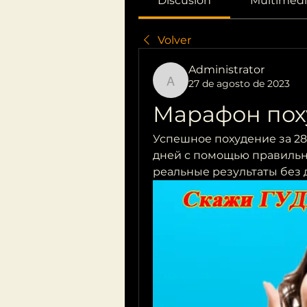
Discusión
Multimedi
Volver
Administrator
27 de agosto de 2023
Administrator
Марафон пох
Успешное похудение за 28
дней с помощью правильн
реальные результаты без 