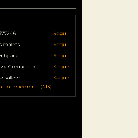
i77246
Seguir
46
s malets
Seguir
echjuice
Seguir
ия Степанова
Seguir
ie sallow
Seguir
os los miembros (413)