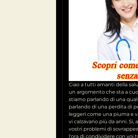
Ciao a tutti amanti della salu
un argomento che sta a cuore 
stiamo parlando di una qualu
parlando di una perdita di pe
leggeri come una piuma e vi 
vi calzavano più da anni. Sì, 
vostri problemi di sovrappe
l'ora di condividere con voi t