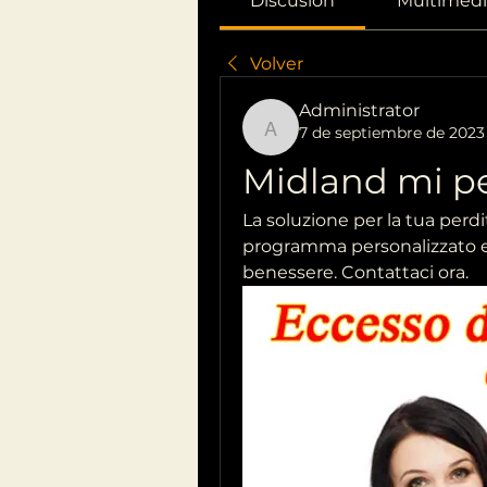
Discusión
Multimedi
Volver
Administrator
7 de septiembre de 2023
Administrator
Midland mi pe
La soluzione per la tua perdit
programma personalizzato e ra
benessere. Contattaci ora.