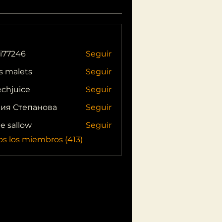
i77246
Seguir
46
s malets
Seguir
echjuice
Seguir
ия Степанова
Seguir
ie sallow
Seguir
os los miembros (413)