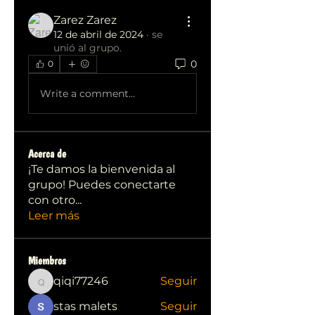
Zarez Zarez
12 de abril de 2024
·
se
unió al grupo.
0
0
Write a comment...
Acerca de
¡Te damos la bienvenida al
grupo! Puedes conectarte
con otro
...
Leer más
Miembros
qiqi77246
Seguir
qiqi77246
stas malets
Seguir