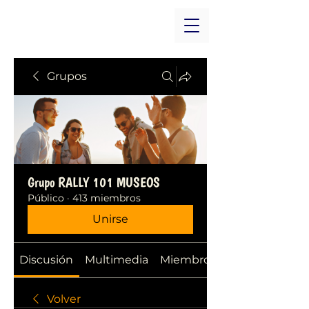
Grupos
Grupo RALLY 101 MUSEOS
Público
·
413 miembros
Unirse
Discusión
Multimedia
Miembros
Volver