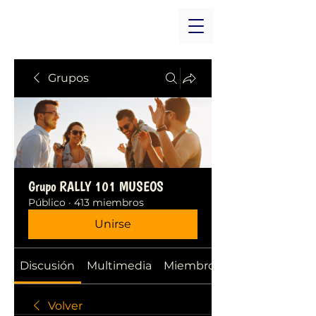
Grupos
Grupo RALLY 101 MUSEOS
Público
·
413 miembros
Unirse
Discusión
Multimedia
Miembros
Volver