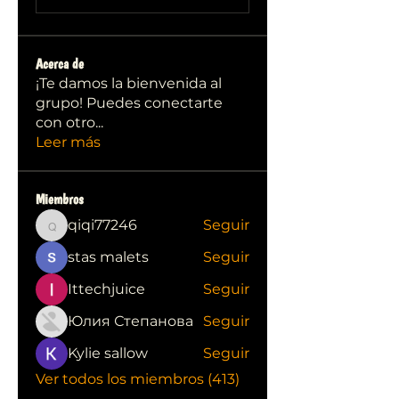
Acerca de
¡Te damos la bienvenida al
grupo! Puedes conectarte
con otro
...
Leer más
Miembros
qiqi77246
Seguir
qiqi77246
stas malets
Seguir
Ittechjuice
Seguir
Юлия Степанова
Seguir
Kylie sallow
Seguir
Ver todos los miembros (413)