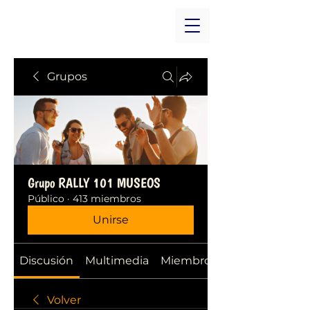
Grupos
Grupo RALLY 101 MUSEOS
Público
·
413 miembros
Unirse
Discusión
Multimedia
Miembros
Volver