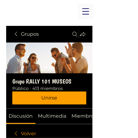
Grupos
Grupo RALLY 101 MUSEOS
Público
·
413 miembros
Unirse
Discusión
Multimedia
Miembros
Volver