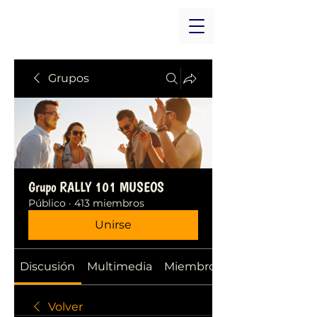
Grupos
Grupo RALLY 101 MUSEOS
Público
·
413 miembros
Unirse
Discusión
Multimedia
Miembros
Volver