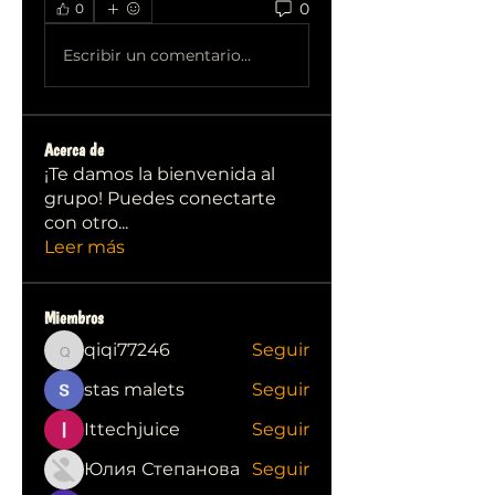
0
0
Escribir un comentario...
Acerca de
¡Te damos la bienvenida al
grupo! Puedes conectarte
con otro
...
Leer más
Miembros
qiqi77246
Seguir
qiqi77246
stas malets
Seguir
Ittechjuice
Seguir
Юлия Степанова
Seguir