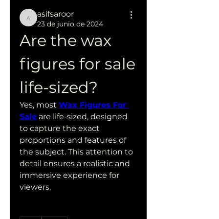
asifsaroor
asifsaroor
23 de junio de 2024
Are the wax 
figures for sale 
life-sized?
Yes, most 
Wax Figures For 
Sale
 are life-sized, designed 
to capture the exact 
proportions and features of 
the subject. This attention to 
detail ensures a realistic and 
immersive experience for 
viewers.