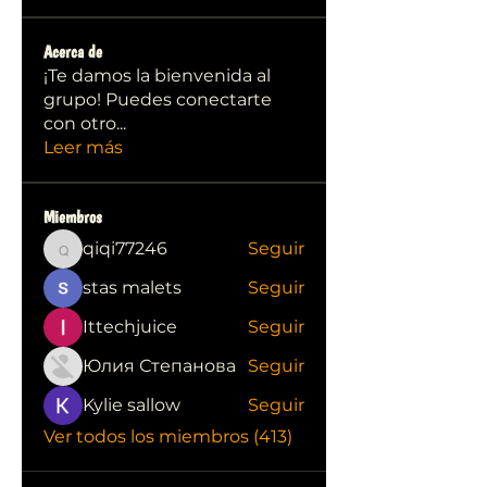
Acerca de
¡Te damos la bienvenida al
grupo! Puedes conectarte
con otro
...
Leer más
Miembros
qiqi77246
Seguir
qiqi77246
stas malets
Seguir
Ittechjuice
Seguir
Юлия Степанова
Seguir
Kylie sallow
Seguir
Ver todos los miembros (413)