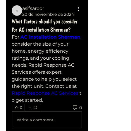
asifsaroor
asifsaroor
20 de noviembre de 2024
What factors should you consider
for AC installation Sherman?
For 
AC installation Sherman
, 
consider the size of your 
home, energy efficiency 
ratings, and your cooling 
needs. Rapid Response AC 
Services offers expert 
guidance to help you select 
the right unit. Contact us at 
Rapid Response AC Services
 t
o get started.
0
0
Write a comment...