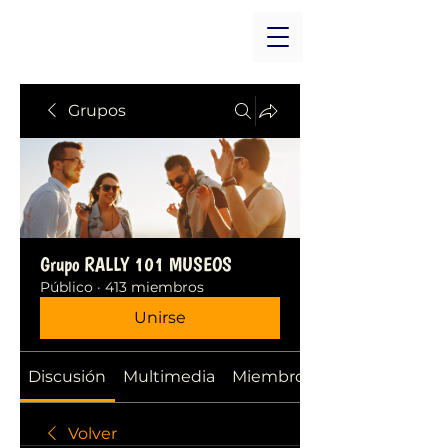
Grupos
Grupo RALLY 101 MUSEOS
Público
·
413 miembros
Unirse
Discusión
Multimedia
Miembros
Volver