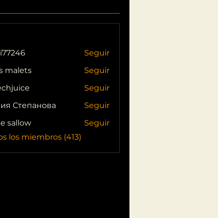
i77246
Seguir
46
s malets
Seguir
echjuice
Seguir
ия Степанова
Seguir
ie sallow
Seguir
os los miembros (413)