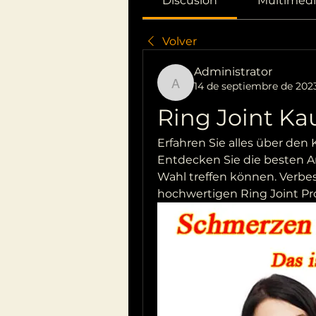
Discusión
Multimedi
Volver
Administrator
14 de septiembre de 202
Administrator
Ring Joint Ka
Erfahren Sie alles über den 
Entdecken Sie die besten An
Wahl treffen können. Verbe
hochwertigen Ring Joint Pr