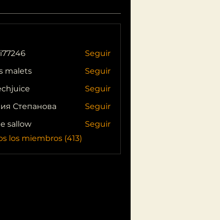
i77246
Seguir
46
s malets
Seguir
echjuice
Seguir
ия Степанова
Seguir
ie sallow
Seguir
os los miembros (413)