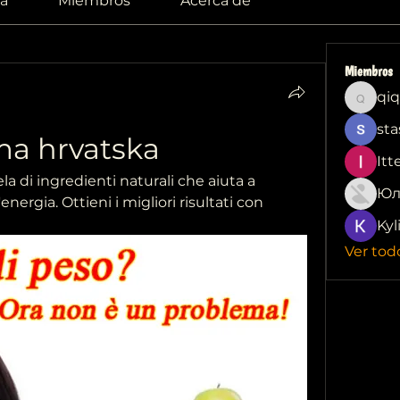
a
Miembros
Acerca de
Miembros
qiq
qiqi772
sta
ma hrvatska
Itt
 di ingredienti naturali che aiuta a 
Юл
ergia. Ottieni i migliori risultati con 
Kyl
Ver tod