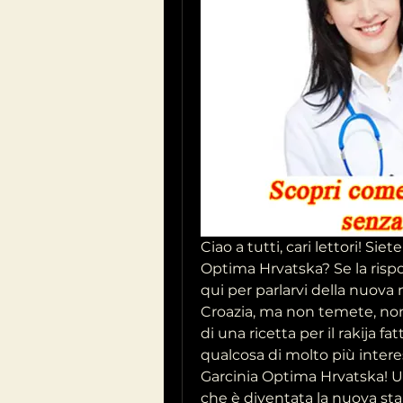
Ciao a tutti, cari lettori! Siet
Optima Hrvatska? Se la rispos
qui per parlarvi della nuova
Croazia, ma non temete, non s
di una ricetta per il rakija fat
qualcosa di molto più interess
Garcinia Optima Hrvatska! Un
che è diventata la nuova sta