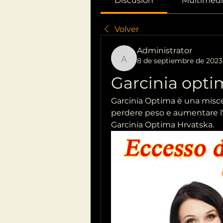
Discusión
Multimedi
Volver
Administrator
8 de septiembre de 2023
Administrator
Garcinia opti
Garcinia Optima è una miscela
perdere peso e aumentare l'en
Garcinia Optima Hrvatska.