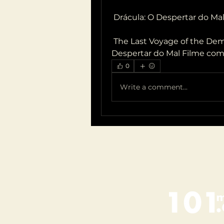
 Drácula: O Despertar do M
 The Last Voyage of the Demeter filme completo dublado.Drácula: O 
Despertar do Mal Filme co
0
Write a comment...