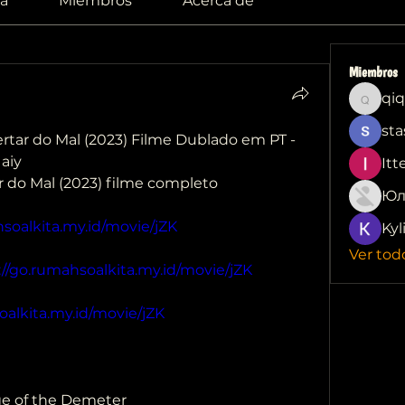
a
Miembros
Acerca de
Miembros
qiq
qiqi772
sta
rtar do Mal (2023) Filme Dublado em PT - 
aiy
Itt
ar do Mal (2023) filme completo
Юл
hsoalkita.my.id/movie/jZK
Kyl
Ver tod
://go.rumahsoalkita.my.id/movie/jZK
oalkita.my.id/movie/jZK
age of the Demeter