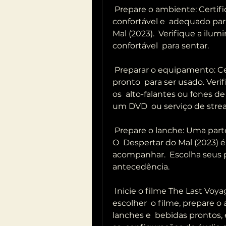
 Prepare o ambiente: Certifique-se de que o ambiente esteja 
confortável e  adequado para
Mal (2023).  Verifique a ilum
confortável  para sentar.
 Preparar o equipamento: Certifique-se de que o equipamento esteja 
pronto  para ser usado. Veri
os  alto-falantes ou fones d
um DVD  ou serviço de stre
 Prepare o lanche: Uma parte importante de assistir um filme Drácula: 
O  Despertar do Mal (2023) é
acompanhar.  Escolha seus p
antecedência.
 Inicie o filme The Last Voyage of the Demeter (2023): Depois de 
escolher  o filme, prepare 
lanches e  bebidas prontos, é