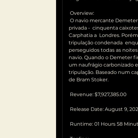
 Overview:
 O navio mercante Demeter é fretado para transportar uma carga 
privada -  cinquenta caixote
Carphatia a  Londres. Porém
tripulação condenada  enqu
perseguidos todas as noites
navio. Quando o Demeter fin
um naufrágio carbonizado e 
tripulação. Baseado num capít
de Bram Stoker.
 Revenue: $7,927,385.00
 Release Date: August 9, 20
 Runtime: 01 Hours 58 Minu