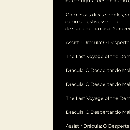
as  configurações de áudio 
 Com essas dicas simples, você pode desfrutar de um filme em casa 
como se  estivesse no cinem
de sua  própria casa. Aprovei
 Assistir Drácula: O Despert
 The Last Voyage of the De
 Drácula: O Despertar do M
 Drácula: O Despertar do Ma
 The Last Voyage of the De
 Drácula: O Despertar do Mal 
 Assistir Drácula: O Desper