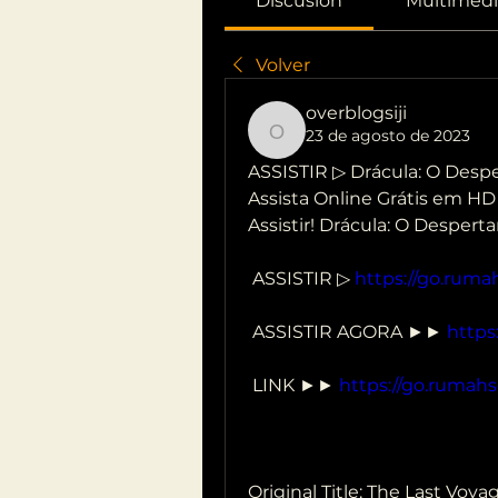
Discusión
Multimedi
Volver
overblogsiji
23 de agosto de 2023
overblogsiji
ASSISTIR ▷ Drácula: O Despe
Assista Online Grátis em HD 
Assistir! Drácula: O Despert
 ASSISTIR ▷ 
https://go.ruma
 ASSISTIR AGORA ►► 
https
 LINK ►► 
https://go.rumahs
Original Title: The Last Voy