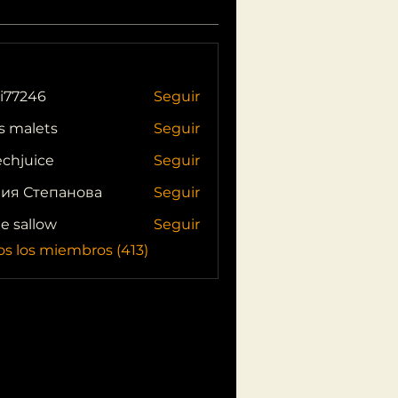
i77246
Seguir
46
s malets
Seguir
echjuice
Seguir
ия Степанова
Seguir
ie sallow
Seguir
os los miembros (413)