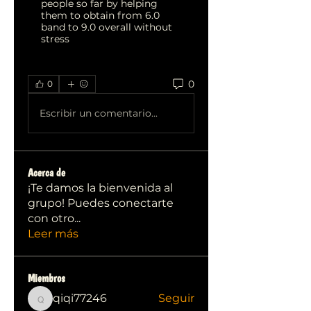
people so far by helping
them to obtain from 6.0
band to 9.0 overall without
stress
0
0
Escribir un comentario...
Acerca de
¡Te damos la bienvenida al
grupo! Puedes conectarte
con otro
...
Leer más
Miembros
qiqi77246
Seguir
qiqi77246