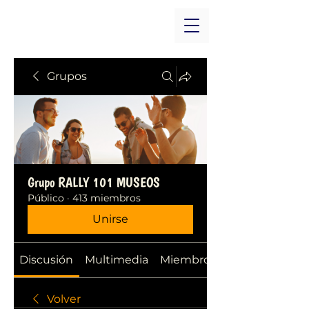
Grupos
Grupo RALLY 101 MUSEOS
Público
·
413 miembros
Unirse
Discusión
Multimedia
Miembros
Volver