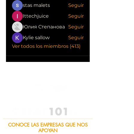
stas malets
Seguir
Ittechjuice
Seguir
Юлия Степанова
Seguir
Kylie sallow
Seguir
Ver todos los miembros (413)
CONOCE LAS EMPRESAS QUE NOS
APOYAN