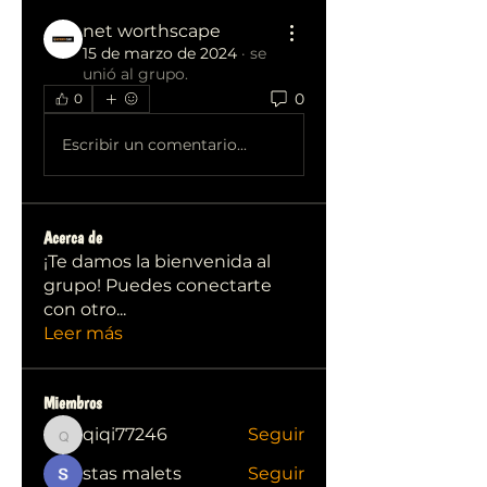
net worthscape
15 de marzo de 2024
·
se
unió al grupo.
0
0
Escribir un comentario...
Acerca de
¡Te damos la bienvenida al
grupo! Puedes conectarte
con otro
...
Leer más
Miembros
qiqi77246
Seguir
qiqi77246
stas malets
Seguir