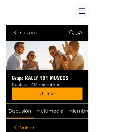
Grupos
Grupo RALLY 101 MUSEOS
Público
·
413 miembros
Unirse
Discusión
Multimedia
Miembros
Volver