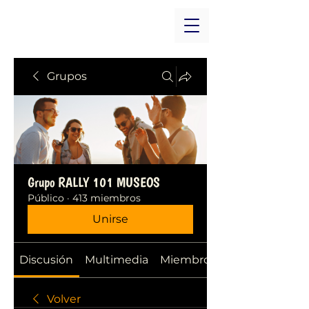
Grupos
Grupo RALLY 101 MUSEOS
Público
·
413 miembros
Unirse
Discusión
Multimedia
Miembros
Volver