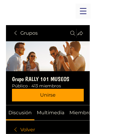
Grupos
Grupo RALLY 101 MUSEOS
Público
·
413 miembros
Unirse
Discusión
Multimedia
Miembros
Volver