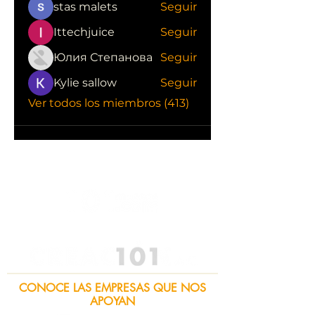
stas malets
Seguir
Ittechjuice
Seguir
Юлия Степанова
Seguir
Kylie sallow
Seguir
Ver todos los miembros (413)
CONOCE LAS EMPRESAS QUE NOS
APOYAN