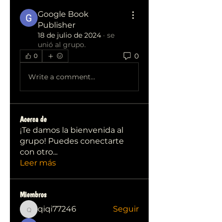
Google Book
Publisher
18 de julio de 2024
·
se
unió al grupo.
0
0
Write a comment...
Acerca de
¡Te damos la bienvenida al
grupo! Puedes conectarte
con otro
...
Leer más
Miembros
qiqi77246
Seguir
qiqi77246