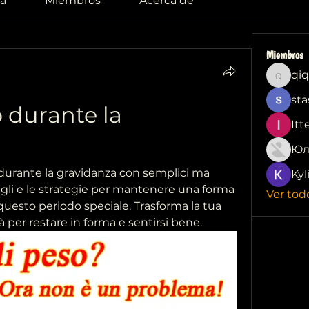
a
Miembros
Acerca de
Miembros
qiq
qiqi772
sta
 durante la 
Itt
Юл
urante la gravidanza con semplici ma 
Kyl
igli e le strategie per mantenere una forma 
Ver tod
questo periodo speciale. Trasforma la tua 
 per restare in forma e sentirsi bene.