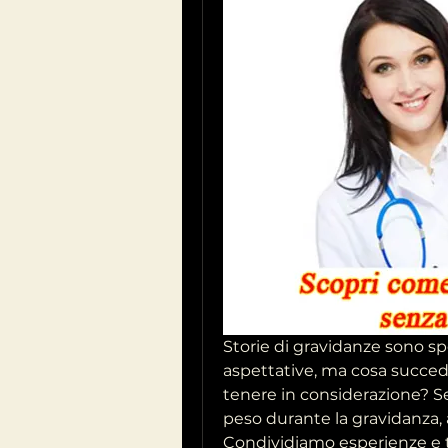
Storie di gravidanze sono spe
aspettative, ma cosa succed
tenere in considerazione? Se 
peso durante la gravidanza, a
Condividiamo esperienze e t