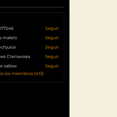
i77246
Seguir
46
s malets
Seguir
echjuice
Seguir
ия Степанова
Seguir
ie sallow
Seguir
os los miembros (413)