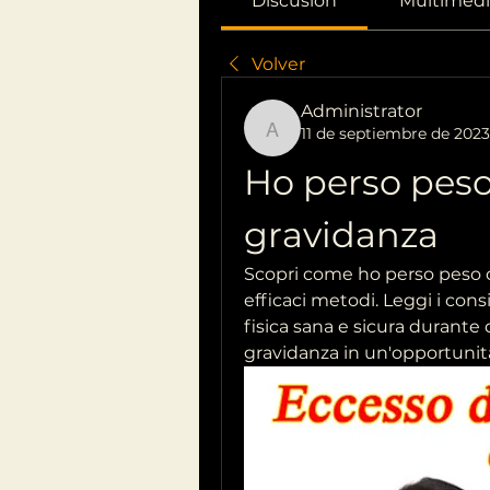
Discusión
Multimedi
Volver
Administrator
11 de septiembre de 2023
Administrator
Ho perso peso
gravidanza
Scopri come ho perso peso d
efficaci metodi. Leggi i cons
fisica sana e sicura durante 
gravidanza in un'opportunità