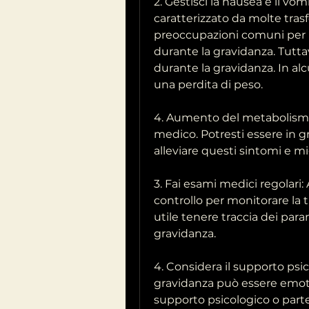
2. Gestisci la nausea e il vom
caratterizzato da molte tras
preoccupazioni comuni per 
durante la gravidanza. Tuttav
durante la gravidanza. In alcu
una perdita di peso.
4. Aumento del metabolismo: 
medico. Potresti essere in g
alleviare questi sintomi e mig
3. Fai esami medici regolari: 
controllo per monitorare la t
utile tenere traccia dei param
gravidanza.
4. Considera il supporto psi
gravidanza può essere emotiv
supporto psicologico o parte