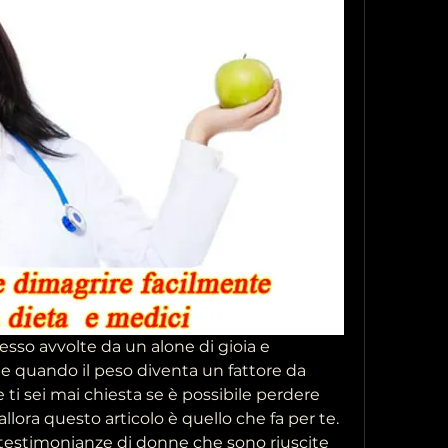
sso avvolte da un alone di gioia e 
e quando il peso diventa un fattore da 
ti sei mai chiesta se è possibile perdere 
llora questo articolo è quello che fa per te. 
estimonianze di donne che sono riuscite 