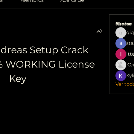
a
Miembros
Acerca de
Miembros
qiq
qiqi772
sta
dreas Setup Crack 
Itt
% WORKING License 
Юл
Key
Kyl
Ver tod