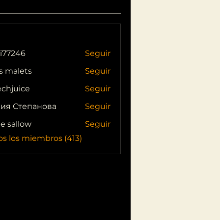
i77246
Seguir
46
s malets
Seguir
echjuice
Seguir
ия Степанова
Seguir
ie sallow
Seguir
os los miembros (413)