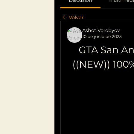
Discusión
Multimedi
Volver
Ashot Vorobyov
10 de junio de 2023
GTA San An
((NEW)) 100