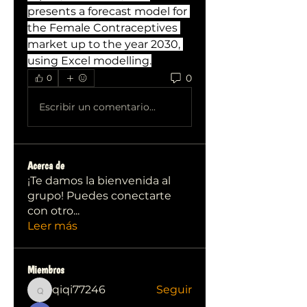
presents a forecast model for 
the Female Contraceptives 
market up to the year 2030, 
using Excel modelling.
0
0
Escribir un comentario...
Acerca de
¡Te damos la bienvenida al
grupo! Puedes conectarte
con otro
...
Leer más
Miembros
qiqi77246
Seguir
qiqi77246