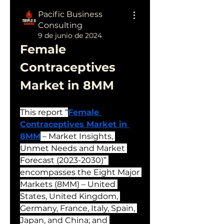
Pacific Business
Consulting
9 de junio de 2024
Female 
Contraceptives 
Market in 8MM
This report “
Female 
Contraceptives Market in 
8MM
 – Market Insights, 
Unmet Needs and Market 
Forecast (2023-2030)” 
encompasses the Eight Major 
Markets (8MM) – United 
States, United Kingdom, 
Germany, France, Italy, Spain, 
Japan, and China; and 