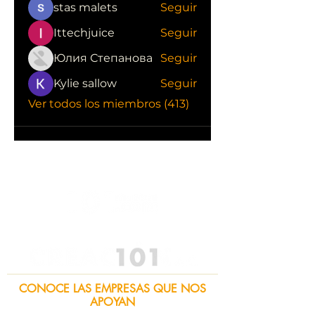
stas malets
Seguir
Ittechjuice
Seguir
Юлия Степанова
Seguir
Kylie sallow
Seguir
Ver todos los miembros (413)
CONOCE LAS EMPRESAS QUE NOS
APOYAN