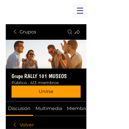
Grupos
Grupo RALLY 101 MUSEOS
Público
·
413 miembros
Unirse
Discusión
Multimedia
Miembros
Volver