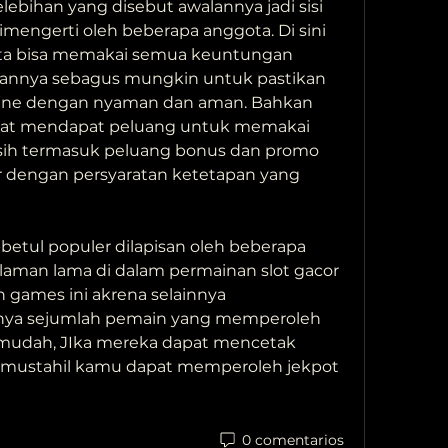
ebihan yang disebut awalannya jadi sisi 
mengerti oleh beberapa anggota. Di sini 
ta bisa memakai semua keuntungan 
aannya sebagus mungkin untuk pastikan 
nline dengan nyaman dan aman. Bahkan 
apat mendapat peluang untuk memakai 
tipe keuntungan yang dikasih termasuk peluang bonus dan promo 
r dengan persyaratan ketetapan yang 
-betul populer dilapisan oleh beberapa 
laman lama di dalam permainan slot gacor 
 games ini akrena selainnya 
ya sejumlah pemain yang memperoleh 
 mudah, JIka mereka dapat mencetak 
mustahil kamu dapat memperoleh jekpot 
0 comentarios