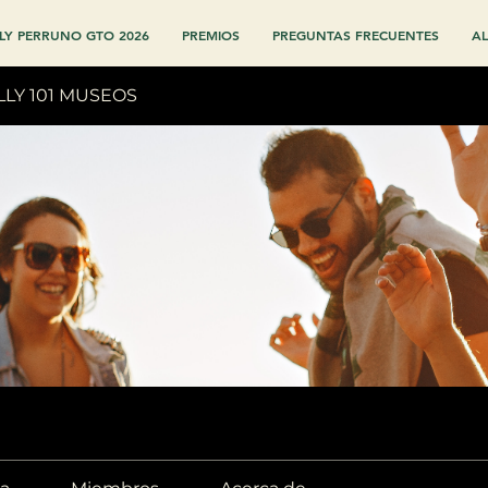
LY PERRUNO GTO 2026
PREMIOS
PREGUNTAS FRECUENTES
AL
LLY 101 MUSEOS