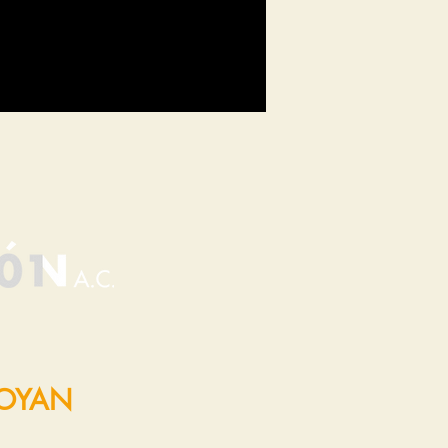
POYAN