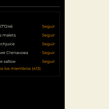
i77246
Seguir
46
s malets
Seguir
echjuice
Seguir
ия Степанова
Seguir
ie sallow
Seguir
os los miembros (413)