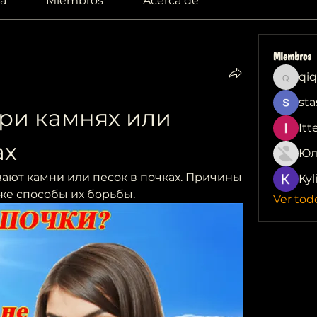
a
Miembros
Acerca de
Miembros
qiq
qiqi772
sta
ри камнях или 
Itt
ах
Юл
ают камни или песок в почках. Причины 
Kyl
кже способы их борьбы.
Ver tod