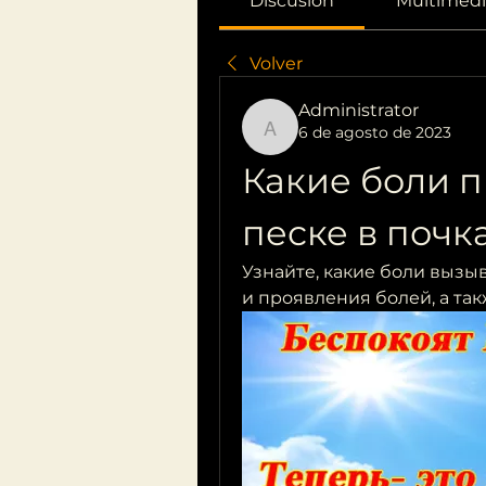
Discusión
Multimedi
Volver
Administrator
6 de agosto de 2023
Administrator
Какие боли п
песке в почк
Узнайте, какие боли вызыв
и проявления болей, а та