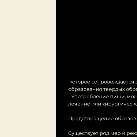
 которое сопровождается сильной болью. Болезнь возникает из-за 
образования твердых обра
- Употребление пищи, мож
лечение или хирургическо
Предотвращение образова
Существует ряд мер и рек