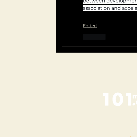
between development 
association and accele
Edited
Like