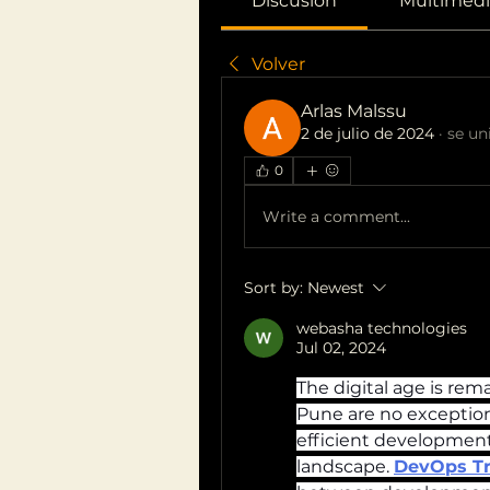
Discusión
Multimedi
Volver
Arlas Malssu
2 de julio de 2024
·
se un
0
Write a comment...
Sort by:
Newest
webasha technologies
Jul 02, 2024
The digital age is rem
Pune are no exceptio
efficient development 
landscape.
DevOps Tr