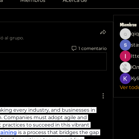
a
Miembros
Acerca de
Miembros
qiq
qiqi772
ió al grupo.
sta
1 comentario
Itt
Юл
Kyl
Ver tod
aking every industry, and businesses in 
n. Companies must adopt agile and 
practices to succeed in this vibrant 
aining
 is a process that bridges the gap 