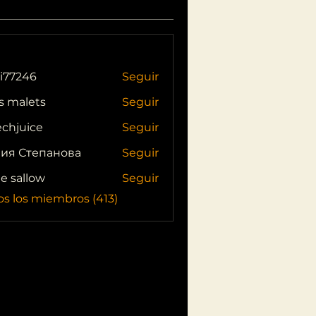
i77246
Seguir
46
s malets
Seguir
echjuice
Seguir
ия Степанова
Seguir
ie sallow
Seguir
os los miembros (413)