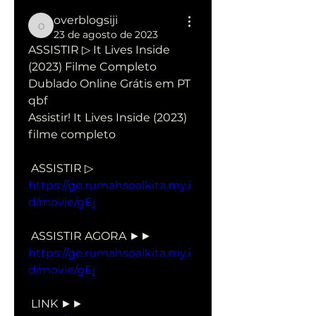
overblogsiji
overblogsiji
23 de agosto de 2023
ASSISTIR ▷ It Lives Inside 
(2023) Filme Completo 
Dublado Online Grátis em PT 
qbf
Assistir! It Lives Inside (2023) 
filme completo
 ASSISTIR ▷ 
https://go.rumahsoalkita.my.i
d/movie/gEj
 ASSISTIR AGORA ►► 
https://go.rumahsoalkita.my.i
d/movie/gEj
 LINK ►► 