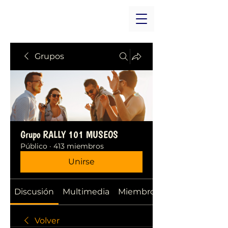
Grupos
Grupo RALLY 101 MUSEOS
Público
·
413 miembros
Unirse
Discusión
Multimedia
Miembros
Volver