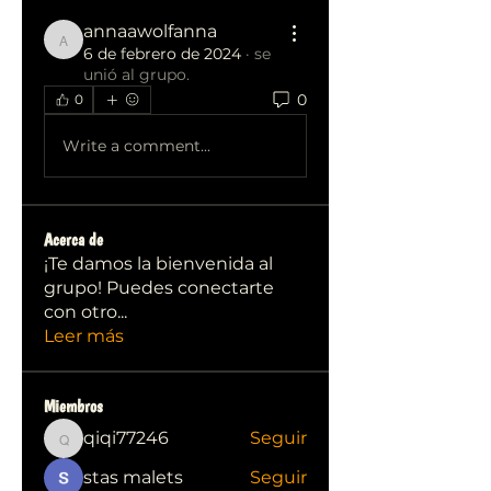
annaawolfanna
annaawolfanna
6 de febrero de 2024
·
se
unió al grupo.
0
0
Write a comment...
Acerca de
¡Te damos la bienvenida al
grupo! Puedes conectarte
con otro
...
Leer más
Miembros
qiqi77246
Seguir
qiqi77246
stas malets
Seguir