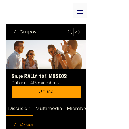
Grupos
Grupo RALLY 101 MUSEOS
Público
·
413 miembros
Unirse
Discusión
Multimedia
Miembros
Volver