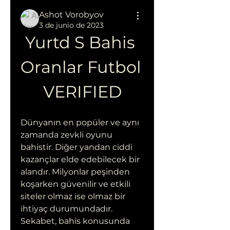
Ashot Vorobyov
3 de junio de 2023
Yurtd S Bahis 
Oranlar Futbol 
VERIFIED
Dünyanın en popüler ve aynı 
zamanda zevkli oyunu 
bahistir. Diğer yandan ciddi 
kazançlar elde edebilecek bir 
alandır. Milyonlar peşinden 
koşarken güvenilir ve etkili 
siteler olmaz ise olmaz bir 
ihtiyaç durumundadır. 
Sekabet, bahis konusunda 