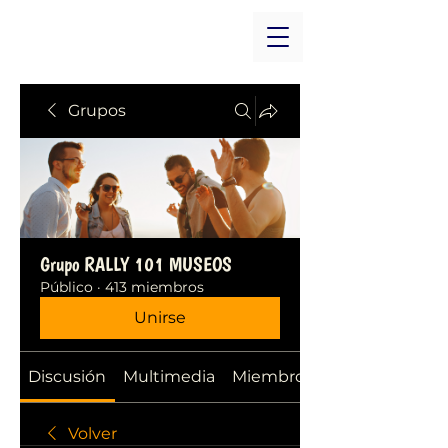
Grupos
Grupo RALLY 101 MUSEOS
Público
·
413 miembros
Unirse
Discusión
Multimedia
Miembros
Volver