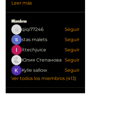
Leer más
Miembros
qiqi77246
Seguir
qiqi77246
stas malets
Seguir
Ittechjuice
Seguir
Юлия Степанова
Seguir
Kylie sallow
Seguir
Ver todos los miembros (413)