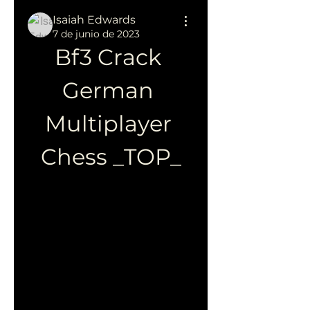
Isaiah Edwards
7 de junio de 2023
Bf3 Crack 
German 
Multiplayer 
Chess _TOP_