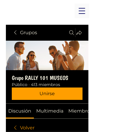
Grupos
Grupo RALLY 101 MUSEOS
Público
·
413 miembros
Unirse
Discusión
Multimedia
Miembros
Volver