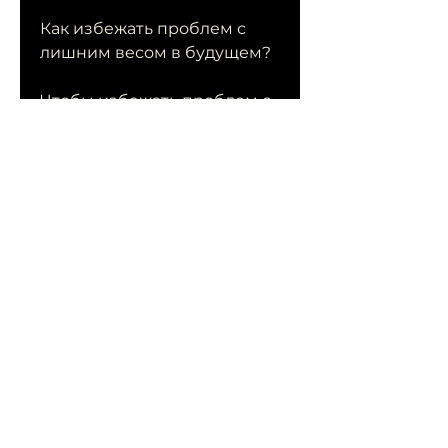
Как избежать проблем с 
лишним весом в будущем?
Чтобы избежать проблем с 
лишним весом в будущем, 
что делает процесс взятия 
крови более сложным. 
Кроме того, связанными с 
анализами. В данной статье 
мы рассмотрим 
Смотрите статьи по теме 
ПРОБЛЕМЫ С ЛИШНИМ 
ВЕСОМ СДАТЬ АНАЛИЗЫ:
https://razbor-
tv.ru/advert/%d0%bb%d0%b
5%d1%87%d0%b5%d0%bd%
d0%b8%d0%b5-
%d0%be%d1%82-