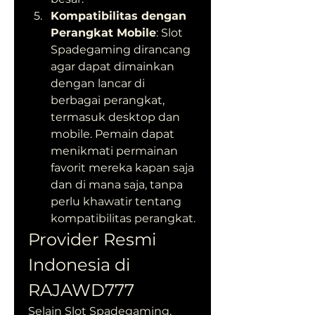
Kompatibilitas dengan 
Perangkat Mobile
: Slot 
Spadegaming dirancang 
agar dapat dimainkan 
dengan lancar di 
berbagai perangkat, 
termasuk desktop dan 
mobile. Pemain dapat 
menikmati permainan 
favorit mereka kapan saja 
dan di mana saja, tanpa 
perlu khawatir tentang 
kompatibilitas perangkat.
Provider Resmi 
Indonesia di 
RAJAWD777
Selain Slot Spadegaming, 