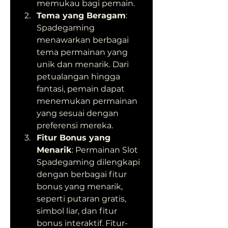
memukau bagi pemain.
Tema yang Beragam
: 
Spadegaming 
menawarkan berbagai 
tema permainan yang 
unik dan menarik. Dari 
petualangan hingga 
fantasi, pemain dapat 
menemukan permainan 
yang sesuai dengan 
preferensi mereka.
Fitur Bonus yang 
Menarik
: Permainan Slot 
Spadegaming dilengkapi 
dengan berbagai fitur 
bonus yang menarik, 
seperti putaran gratis, 
simbol liar, dan fitur 
bonus interaktif. Fitur-