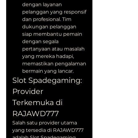
dengan layanan 
pelanggan yang responsif 
dan profesional. Tim 
dukungan pelanggan 
siap membantu pemain 
dengan segala 
pertanyaan atau masalah 
yang mereka hadapi, 
memastikan pengalaman 
bermain yang lancar.
Slot Spadegaming: 
Provider 
Terkemuka di 
RAJAWD777
Salah satu provider utama 
yang tersedia di RAJAWD777 
adalah Slot Spadegaming. 