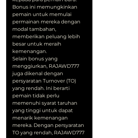
Bonus ini memungkinkan 
pemain untuk memulai 
permainan mereka dengan 
modal tambahan, 
memberikan peluang lebih 
besar untuk meraih 
kemenangan.
Selain bonus yang 
menggiurkan, RAJAWD777 
juga dikenal dengan 
persyaratan Turnover (TO) 
yang rendah. Ini berarti 
pemain tidak perlu 
memenuhi syarat taruhan 
yang tinggi untuk dapat 
menarik kemenangan 
mereka. Dengan persyaratan 
TO yang rendah, RAJAWD777 