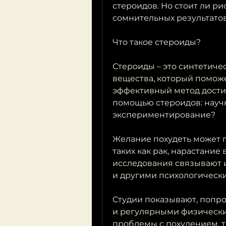
стероидов. Но стоит ли ри
сомнительных результато
Что такое стероиды?
Стероиды – это синтетиче
вещества, который поможе
эффективный метод достиж
помощью стероидов: научн
экспериментирование?
Желание похудеть может п
таких как рак, нарастание 
исследования связывают и
и другими психологически
Студии показывают, попро
и регулярными физическим
проблемы с похудением, т