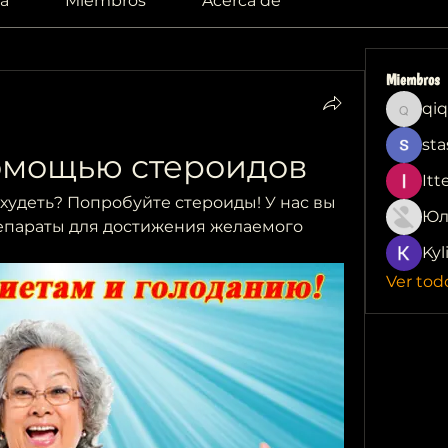
a
Miembros
Acerca de
Miembros
qiq
qiqi772
sta
помощью стероидов
Itt
удеть? Попробуйте стероиды! У нас вы 
Юл
епараты для достижения желаемого 
Kyl
Ver tod