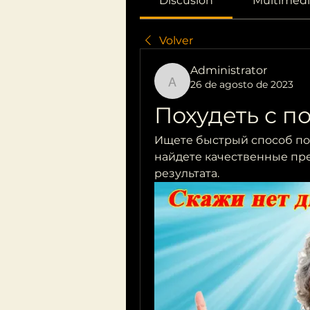
Discusión
Multimedi
Volver
Administrator
26 de agosto de 2023
Administrator
Похудеть с 
Ищете быстрый способ пох
найдете качественные пр
результата.