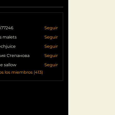
i77246
Seguir
46
s malets
Seguir
echjuice
Seguir
ия Степанова
Seguir
ie sallow
Seguir
os los miembros (413)