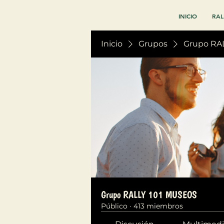
INICIO
RAL
Inicio
Grupos
Grupo RA
Grupo RALLY 101 MUSEOS
Público
·
413 miembros